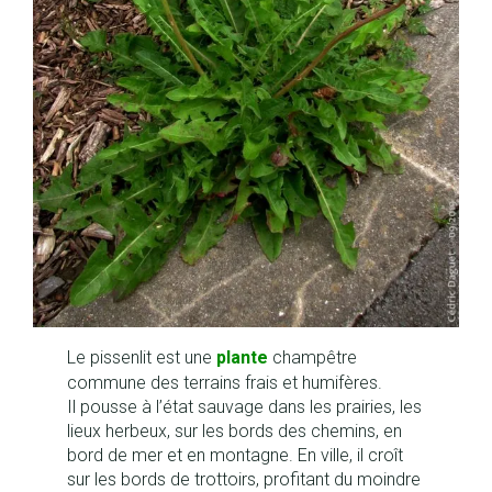
Le pissenlit est une
plante
champêtre
commune des terrains frais et humifères.
Il pousse à l’état sauvage dans les prairies, les
lieux herbeux, sur les bords des chemins, en
bord de mer et en montagne. En ville, il croît
sur les bords de trottoirs, profitant du moindre