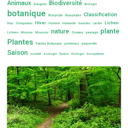
Animaux
Biodiversité
Araignée
Biologie
botanique
Classification
Bryophyte
Bryophytes
Hiver
Lichen
fleur
Grimpantes
Homme
Humanité
Insectes
Jardin
plante
nature
Lichens
Mousse
Mousses
Oiseaux
paysage
Plantes
Plantes Botanique
printemps
pâquerette
Saison
société
zoologie
Épeire
écologie
écosystème